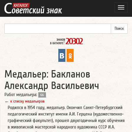
Навиг
20302
ЗНАКОВ
*
В КАТАЛОГЕ
:
Медальер: Бакланов
Александр Васильевич
Работ медальера:
66
←
к списку медальеров
Родился в 1954 году, медальер. Окончил Санкт-Петербургский
педагогический институт имени А.И. Герцена (художественно-
графический факультет), прошел двухгодичный курс обучения
в живописной мастерской народного художника СССР И.А.