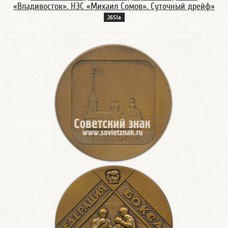
«Владивосток». НЭС «Михаил Сомов». Суточный дрейф»
2651а