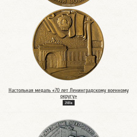
Настольная медаль «70 лет Ленинградскому военному
округу»
2181а