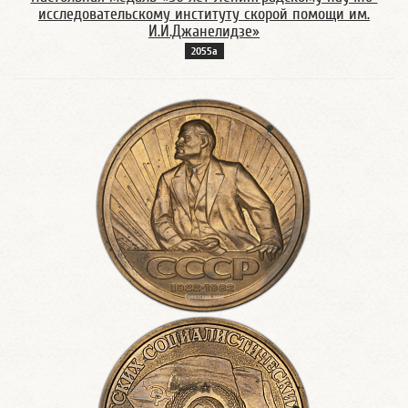
исследовательскому институту скорой помощи им.
И.И.Джанелидзе»
2055а