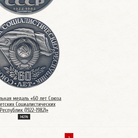
льная медаль «60 лет Союза
етских Социалистических
Республик (1922-1982)»
1427б