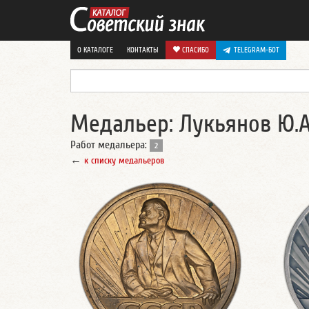
О КАТАЛОГЕ
КОНТАКТЫ
СПАСИБО
TELEGRAM-БОТ
Медальер: Лукьянов Ю.А
Работ медальера:
2
←
к списку медальеров