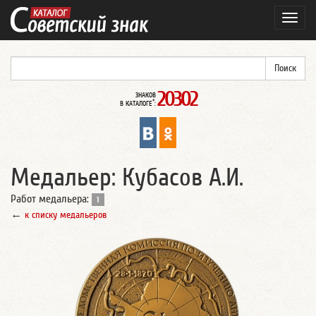
Навиг
20302
ЗНАКОВ
*
В КАТАЛОГЕ
:
Медальер: Кубасов А.И.
Работ медальера:
1
←
к списку медальеров