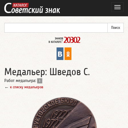
Навиг
20302
ЗНАКОВ
*
В КАТАЛОГЕ
:
Медальер: Шведов С.
Работ медальера:
1
←
к списку медальеров