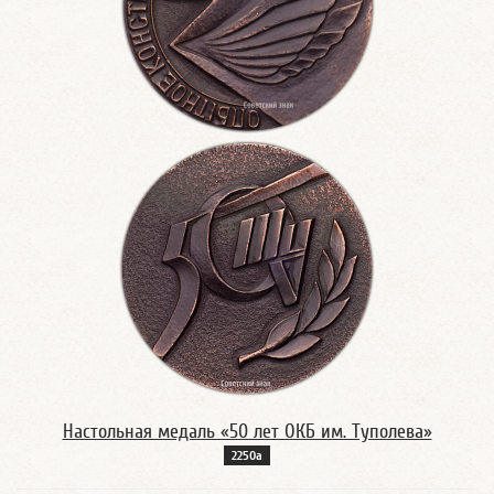
Настольная медаль «50 лет ОКБ им. Туполева»
2250а