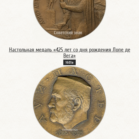
Настольная медаль «425 лет со дня рождения Лопе де
Вега»
1681а