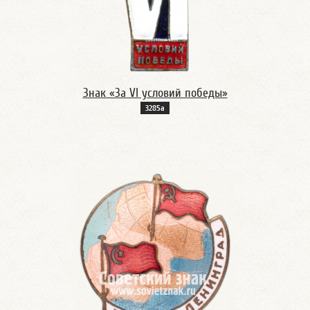
Знак «За VI условий победы»
3285а