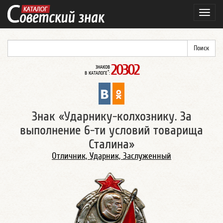
Навиг
20302
ЗНАКОВ
*
В КАТАЛОГЕ
:
Знак «Ударнику-колхознику. За
выполнение 6-ти условий товарища
Сталина»
Отличник, Ударник, Заслуженный