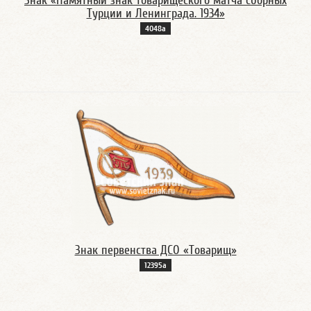
Знак «Памятный знак товарищеского матча сборных
Турции и Ленинграда. 1934»
4048а
Знак первенства ДСО «Товарищ»
12395а