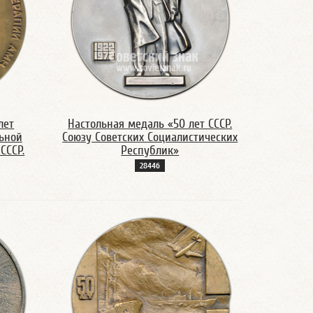
лет
Настольная медаль «50 лет СССР.
ьной
Союзу Советских Социалистических
СССР.
Республик»
2844б