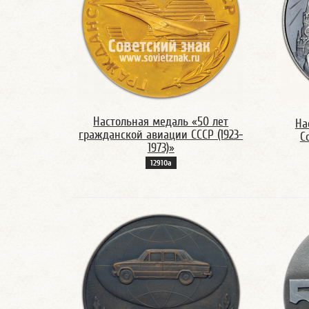
Настольная медаль «50 лет
На
гражданской авиации СССР (1923-
С
1973)»
12910а