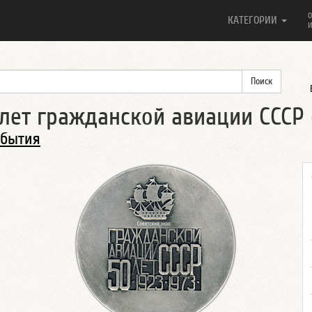
О
КАТЕГОРИИ
И
ет гражданской авиации СССР (1
обытия