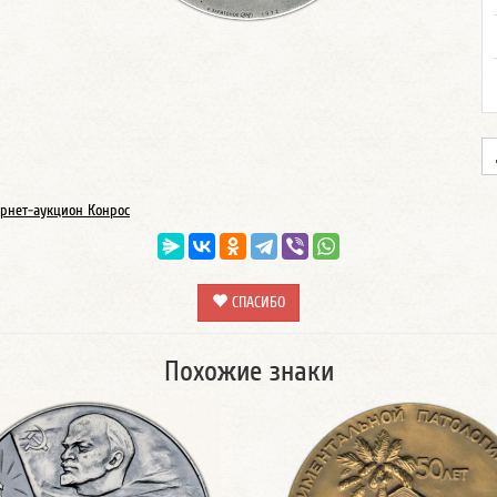
рнет-аукцион Конрос
СПАСИБО
Похожие знаки