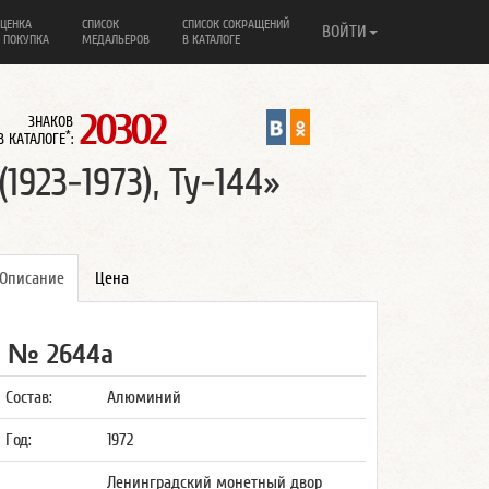
ЦЕНКА
СПИСОК
СПИСОК СОКРАЩЕНИЙ
ВОЙТИ
 ПОКУПКА
МЕДАЛЬЕРОВ
В КАТАЛОГЕ
20302
ЗНАКОВ
*
В КАТАЛОГЕ
:
923-1973), Ту-144»
Описание
Цена
№ 2644а
Состав:
Алюминий
Год:
1972
Ленинградский монетный двор