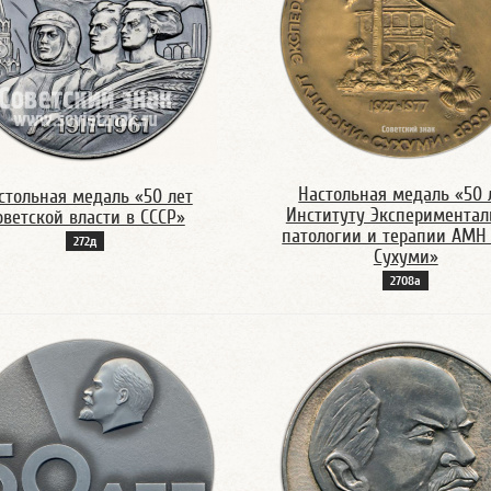
Настольная медаль «50 
стольная медаль «50 лет
Институту Экспериментал
оветской власти в СССР»
патологии и терапии АМН 
272д
Сухуми»
2708а