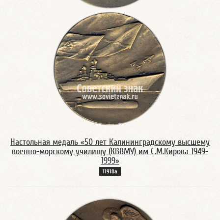
Настольная медаль «50 лет Калининградскому высшему
военно-морскому училищу (КВВМУ) им С.М.Кирова 1949-
1999»
11918а