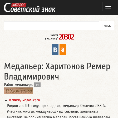
Навиг
20302
ЗНАКОВ
*
В КАТАЛОГЕ
:
Медальер: Харитонов Ремер
Владимирович
Работ медальера:
14
←
к списку медальеров
Родился в 1931 году, прикладник, медальер. Окончил ЛВХПУ.
Участник многих международных, союзных, зональных
выставок. Выполнил серию медалей, посвященную шедеврам