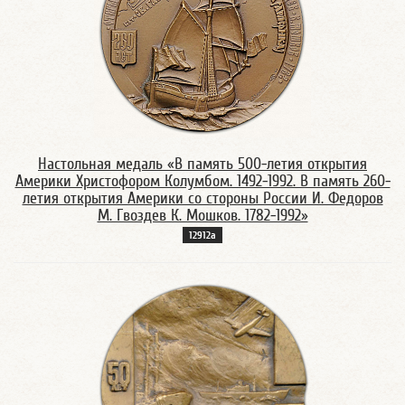
Настольная медаль «В память 500-летия открытия
Америки Христофором Колумбом. 1492-1992. В память 260-
летия открытия Америки со стороны России И. Федоров
М. Гвоздев К. Мошков. 1782-1992»
12912а