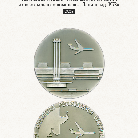
аэровокзального комплекса. Ленинград. 1973»
2726а