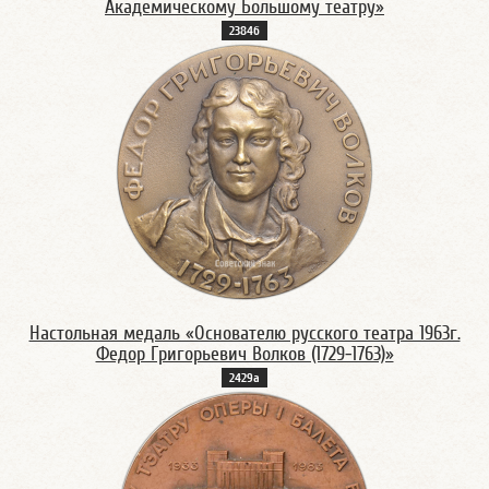
Академическому Большому театру»
2384б
Настольная медаль «Основателю русского театра 1963г.
Федор Григорьевич Волков (1729-1763)»
2429а