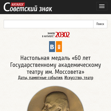
Навиг
20302
ЗНАКОВ
*
В КАТАЛОГЕ
:
Настольная медаль «60 лет
Государственному академическому
театру им. Моссовета»
Даты, памятные события
,
Искусство, театр