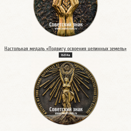
Настольная медаль «Подвигу освоения целинных земель»
16814а