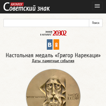
Навиг
20302
ЗНАКОВ
*
В КАТАЛОГЕ
:
Настольная медаль «Григор Нарекаци»
Даты, памятные события