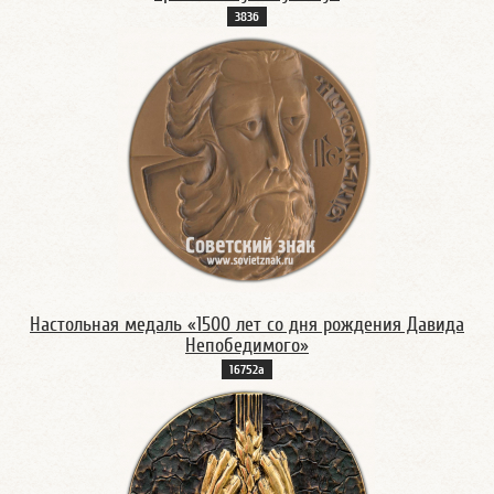
383б
Настольная медаль «1500 лет со дня рождения Давида
Непобедимого»
16752а