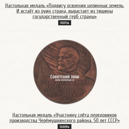
Настольная медаль «Подвигу освоения целинных земель.
И встаёт из руин страна, вырастает из тишины
государственный герб страны»
16813а
Настольная медаль «Участнику слёта передовиков
производства Черёмушкинского района. 50 лет СССР»
16809а