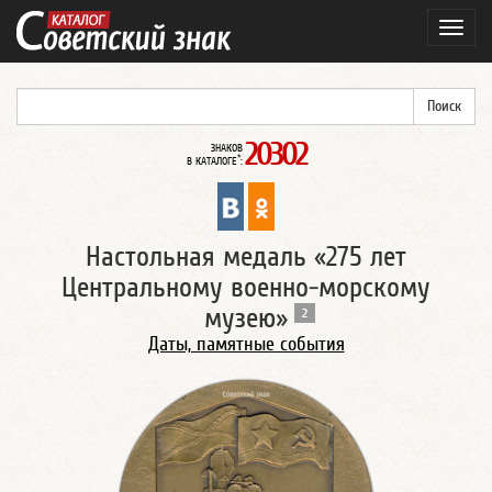
Навиг
20302
ЗНАКОВ
*
В КАТАЛОГЕ
:
Настольная медаль «275 лет
Центральному военно-морскому
музею»
2
Даты, памятные события