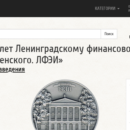
О
КАТЕГОРИИ
И
 лет Ленинградскому финансов
сенского. ЛФЭИ»
аведения