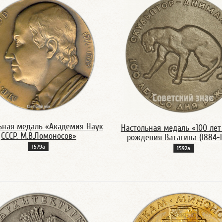
ьная медаль «Академия Наук
Настольная медаль «100 лет
СССР. М.В.Ломоносов»
рождения Ватагина (1884-1
1579а
1592а