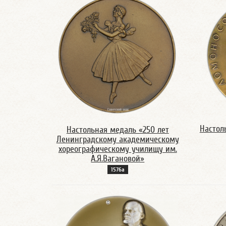
Настол
Настольная медаль «250 лет
Ленинградскому академическому
хореографическому училищу им.
А.Я.Вагановой»
1576а