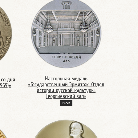
Настольная медаль
 со дня
«Государственный Эрмитаж. Отдел
969)»
истории русской культуры.
Георгиевский зал»
1927б