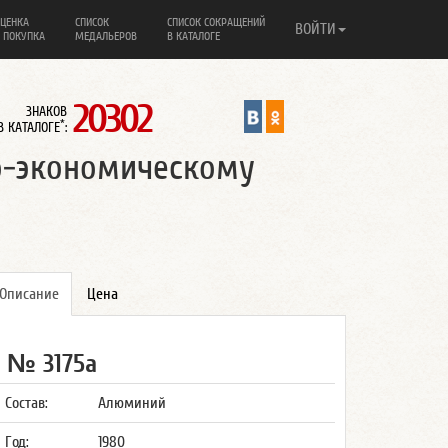
ЦЕНКА
СПИСОК
СПИСОК СОКРАЩЕНИЙ
ВОЙТИ
 ПОКУПКА
МЕДАЛЬЕРОВ
В КАТАЛОГЕ
20302
ЗНАКОВ
*
В КАТАЛОГЕ
:
о-экономическому
Описание
Цена
№ 3175а
Состав:
Алюминий
Год:
1980