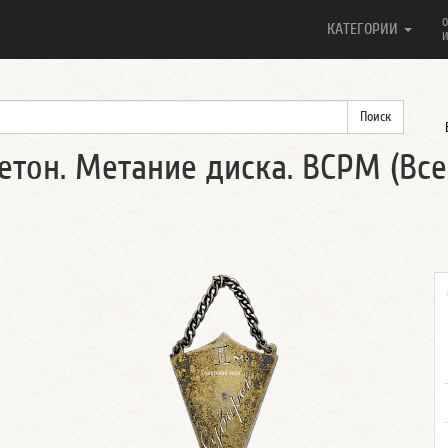
О
КАТЕГОРИИ
И
етон. Метание диска. ВСРМ (Вс