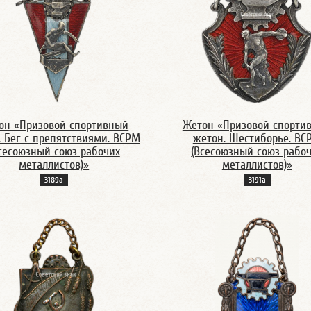
он «Призовой спортивный
Жетон «Призовой спорти
. Бег с препятствиями. ВСРМ
жетон. Шестиборье. ВС
сесоюзный союз рабочих
(Всесоюзный союз рабо
металлистов)»
металлистов)»
3189а
3191а