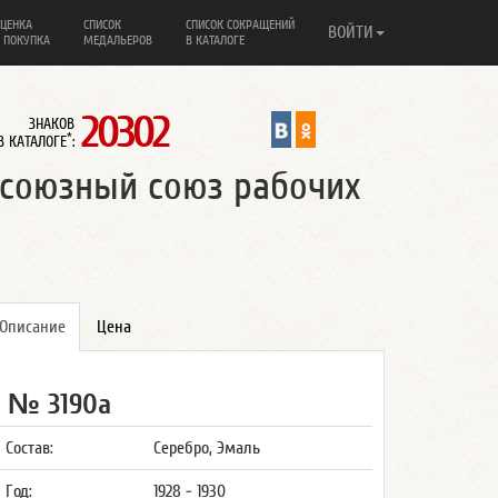
ЦЕНКА
СПИСОК
СПИСОК СОКРАЩЕНИЙ
ВОЙТИ
 ПОКУПКА
МЕДАЛЬЕРОВ
В КАТАЛОГЕ
20302
ЗНАКОВ
*
В КАТАЛОГЕ
:
есоюзный союз рабочих
Описание
Цена
№ 3190а
Состав:
Серебро, Эмаль
Год:
1928 - 1930