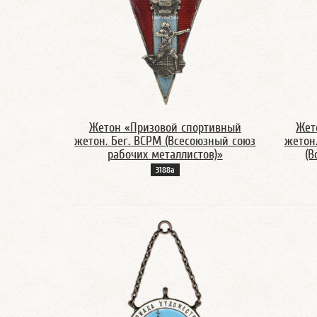
Жетон «Призовой спортивный
Жет
жетон. Бег. ВСРМ (Всесоюзный союз
жетон
рабочих металлистов)»
(В
3188а