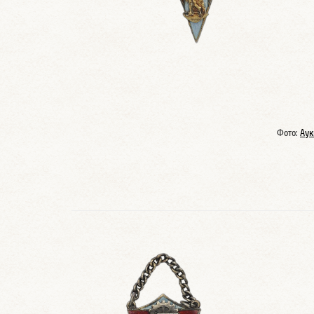
Фото:
Аук