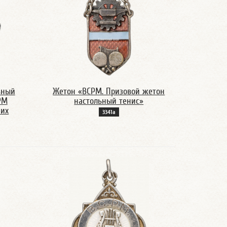
вный
Жетон «ВСРМ. Призовой жетон
РМ
настольный тенис»
чих
3341а