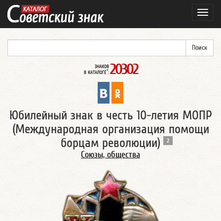
Навиг
20302
ЗНАКОВ
*
В КАТАЛОГЕ
:
Юбилейный знак в честь 10-летия МОПР
(Международная организация помощи
борцам революции)
2
Союзы, общества