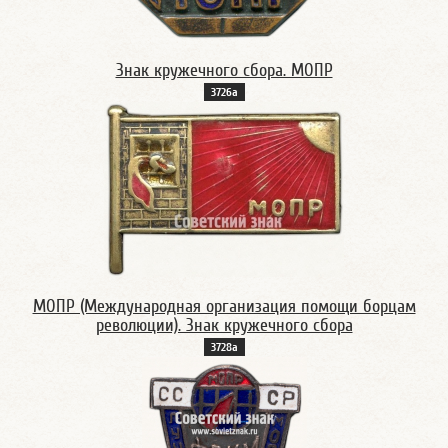
Знак кружечного сбора. МОПР
3726а
МОПР (Международная организация помощи борцам
революции). Знак кружечного сбора
3728а