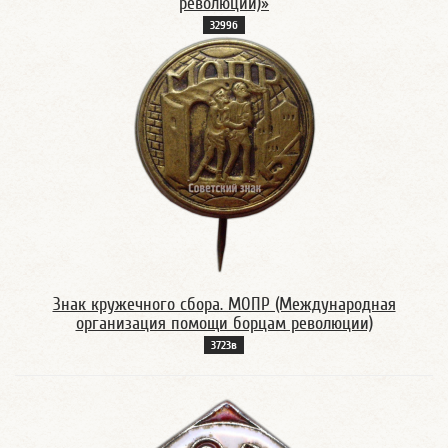
революции)»
3299б
Знак кружечного сбора. МОПР (Международная
организация помощи борцам революции)
3723в