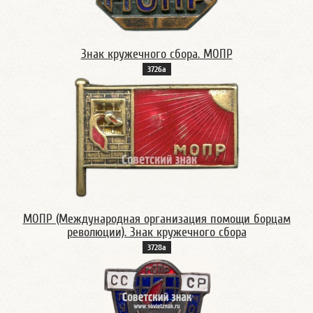
Знак кружечного сбора. МОПР
3726а
МОПР (Международная организация помощи борцам
революции). Знак кружечного сбора
3728а