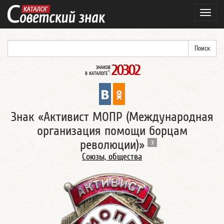
Навиг
20302
ЗНАКОВ
*
В КАТАЛОГЕ
:
Знак «Активист МОПР (Международная
организация помощи борцам
революции)»
3
Союзы, общества