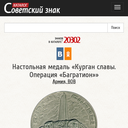
Навиг
20302
ЗНАКОВ
*
В КАТАЛОГЕ
:
Настольная медаль «Курган славы.
Операция «Багратион»»
Армия, ВОВ