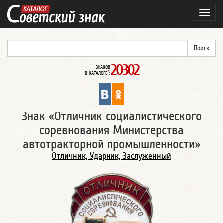
Навиг
20302
ЗНАКОВ
*
В КАТАЛОГЕ
:
Знак «Отличник социалистического
соревнования Министерства
автотракторной промышленности»
Отличник, Ударник, Заслуженный