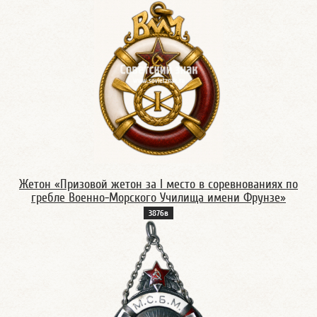
Жетон «Призовой жетон за I место в соревнованиях по
гребле Военно-Морского Училища имени Фрунзе»
3876в