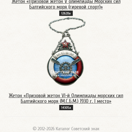
Жетон «Призовой жетон V олимпиады Морских сил
Балтийского моря (гиревой спорт)»
12628а
Жетон «Призовой жетон VI-й Олимпиады морских сил
Балтийского моря (М.С.Б.М.) 1930 г. I место»
14305а
© 2012-2026 Каталог Советский знак