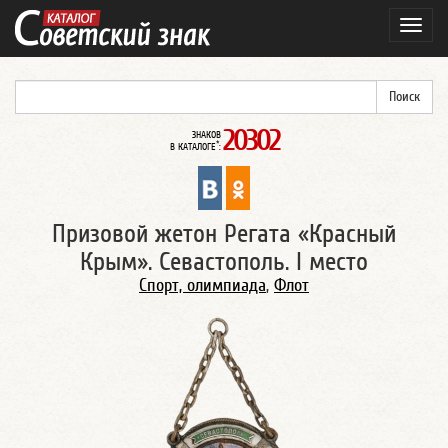
Навиг
20302
ЗНАКОВ
*
В КАТАЛОГЕ
:
Призовой жетон Регата «Красный
Крым». Севастополь. I место
Спорт, олимпиада
,
Флот