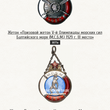
Жетон «Призовой жетон V-й Олимпиады морских сил
Балтийского моря (М.С.Б.М.) 1929 г. III место»
3877а