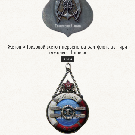
Жетон «Призовой жетон первенства Балтфлота за Гири
тяжолвес. I приз»
3958а