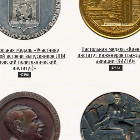
Настольная медаль «Киев
ольная медаль «Участнику
институт инженеров гражд
ой встречи выпускников ЛПИ
авиации (КИИГА)»
вовский политехнический
институт)»
4258а
4239б