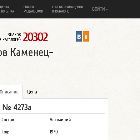
ЦЕНКА
СПИСОК
СПИСОК СОКРАЩЕНИЙ
ВОЙТИ
 ПОКУПКА
МЕДАЛЬЕРОВ
В КАТАЛОГЕ
20302
ЗНАКОВ
*
В КАТАЛОГЕ
:
ов Каменец-
Описание
Цена
№ 4273а
Состав:
Алюминий
Год:
1970