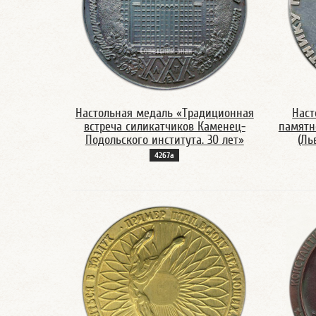
Настольная медаль «Традиционная
Наст
встреча силикатчиков Каменец-
памятн
Подольского института. 30 лет»
(Ль
4267а