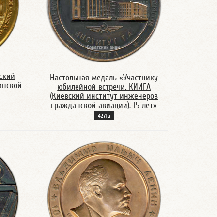
ский
Настольная медаль «Участнику
анской
юбилейной встречи. КИИГА
(Киевский институт инженеров
гражданской авиации). 15 лет»
4271а