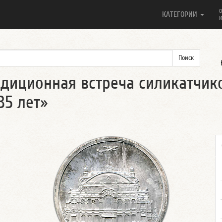
О
КАТЕГОРИИ
И
адиционная встреча силикатчик
35 лет»