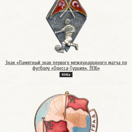
Знак «Памятный знак первого международного матча по
футболу «Одесса-Турция». 1936»
4046а