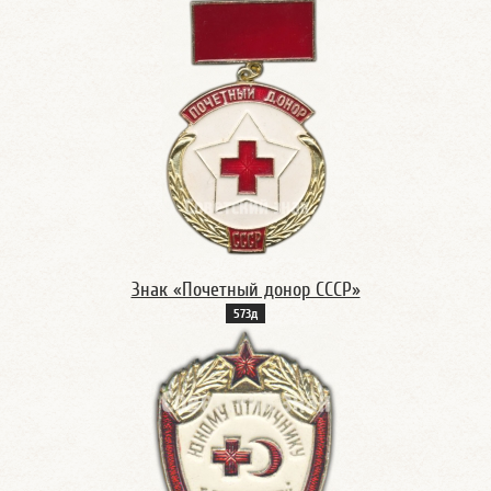
Знак «Почетный донор СССР»
573д