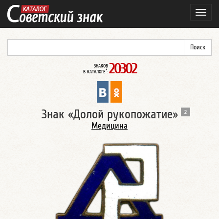
Навиг
20302
ЗНАКОВ
*
В КАТАЛОГЕ
:
Знак «Долой рукопожатие»
2
Медицина