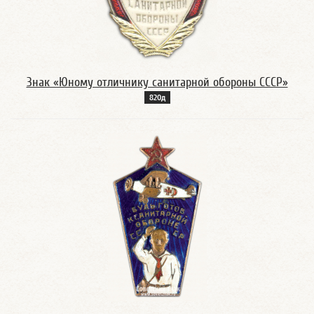
Знак «Юному отличнику санитарной обороны СССР»
820д