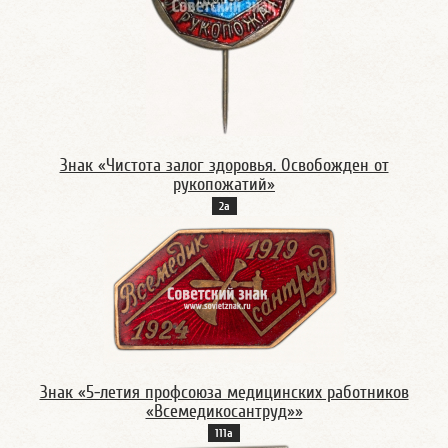
Знак «Чистота залог здоровья. Освобожден от
рукопожатий»
2а
Знак «5-летия профсоюза медицинских работников
«Всемедикосантруд»»
111а