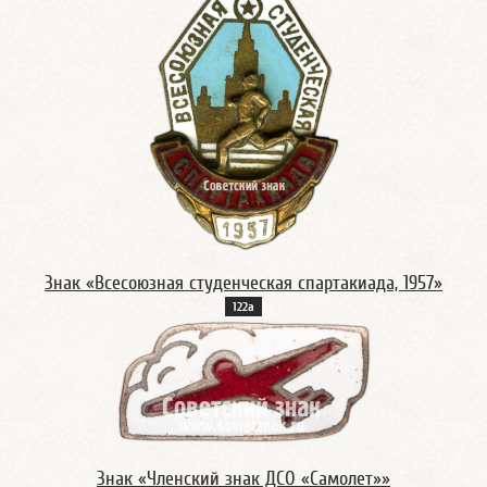
Знак «Всесоюзная студенческая спартакиада, 1957»
122а
Знак «Членский знак ДСО «Самолет»»