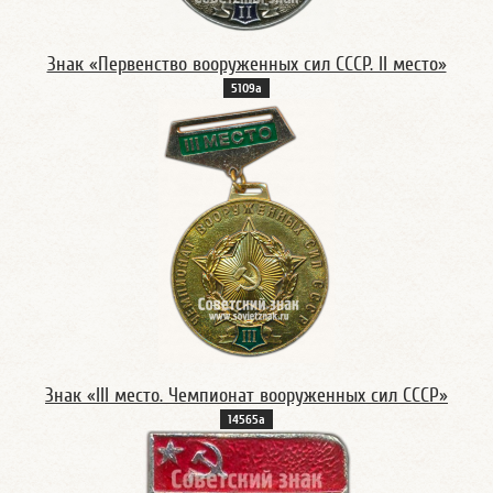
Знак «Первенство вооруженных сил СССР. II место»
5109а
Знак «III место. Чемпионат вооруженных сил СССР»
14565а