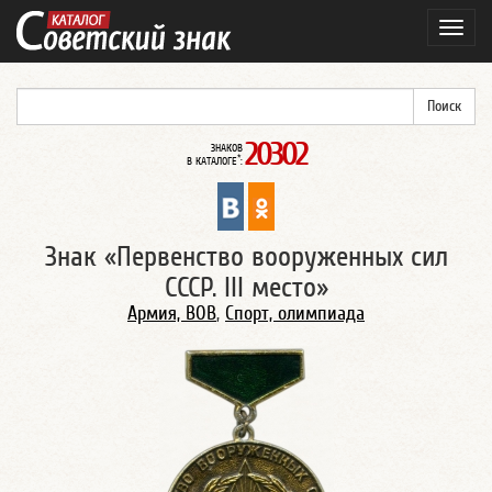
Навиг
20302
ЗНАКОВ
*
В КАТАЛОГЕ
:
Знак «Первенство вооруженных сил
СССР. III место»
Армия, ВОВ
,
Спорт, олимпиада