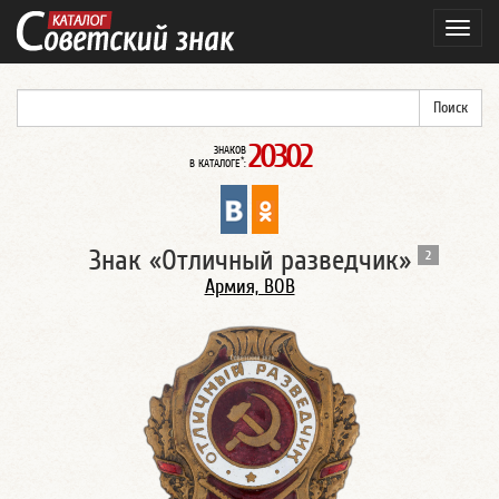
Навиг
20302
ЗНАКОВ
*
В КАТАЛОГЕ
:
Знак «Отличный разведчик»
2
Армия, ВОВ