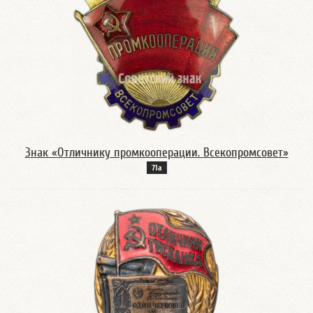
Знак «Отличнику промкооперации. Всекопромсовет»
71а