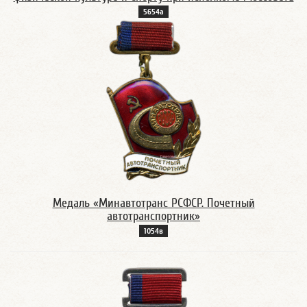
5654а
Медаль «Минавтотранс РСФСР. Почетный
автотранспортник»
1054в