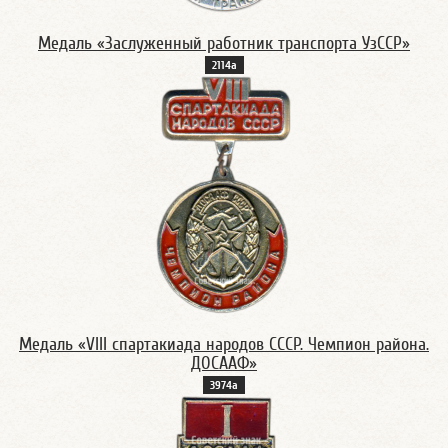
Медаль «Заслуженный работник транспорта УзССР»
2114а
Медаль «VIII спартакиада народов СССР. Чемпион района.
ДОСААФ»
3974а