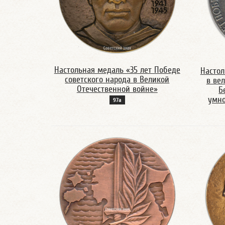
Настольная медаль «35 лет Победе
Настол
советского народа в Великой
в ве
Отечественной войне»
Б
умно
97а