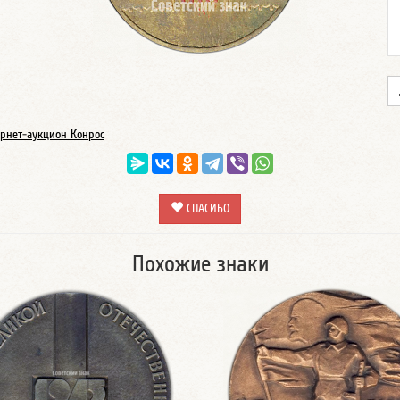
рнет-аукцион Конрос
СПАСИБО
Похожие знаки