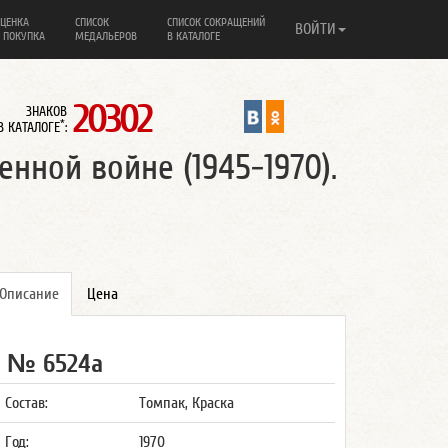
ЦЕНКА
СПИСОК
СПИСОК СОКРАЩЕНИЙ
ВОЙТИ
 ПОКУПКА
МЕДАЛЬЕРОВ
В КАТАЛОГЕ
20302
ЗНАКОВ
*
В КАТАЛОГЕ
:
нной войне (1945-1970).
Описание
Цена
№ 6524а
Состав:
Томпак, Краска
Год:
1970