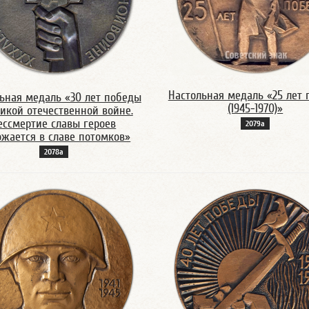
Настольная медаль «25 лет
ьная медаль «30 лет победы
(1945-1970)»
ликой отечественной войне.
ессмертие славы героев
2079а
жается в славе потомков»
2078а