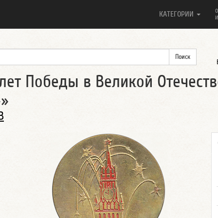
О
КАТЕГОРИИ
И
лет Победы в Великой Отечестве
»»
В