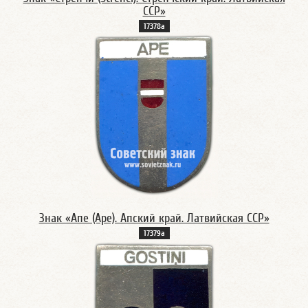
ССР»
17378а
Знак «Апе (Ape). Апский край. Латвийская ССР»
17379а