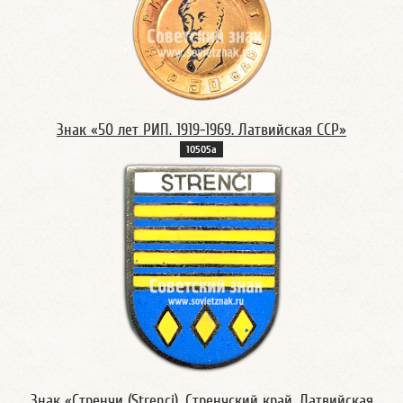
Знак «50 лет РИП. 1919-1969. Латвийская ССР»
10505а
Знак «Стренчи (Strenci). Стренчский край. Латвийская