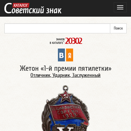
Навиг
20302
ЗНАКОВ
*
В КАТАЛОГЕ
:
Жетон «1-й премии пятилетки»
Отличник, Ударник, Заслуженный