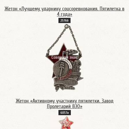
Жетон «Лучшему ударнику соцсоревнования. Пятилетка в
4 года»
2576б
Жетон «Активному участнику пятилетки. Завод
Пролетарий ВЭО»
6857а