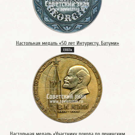
Настольная медаль «50 лет Интуристу. Батуми»
13187а
Настольная медаль «Участнику похода по ленинским