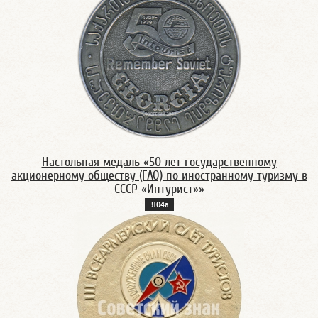
Настольная медаль «50 лет государственному
акционерному обществу (ГАО) по иностранному туризму в
СССР «Интурист»»
3104а