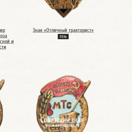
дир
Знак «Отличный тракторист»
хоза
553а
сной и
сти