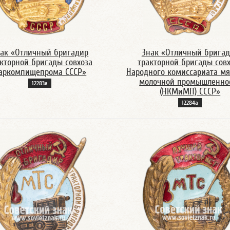
ак «Отличный бригадир
Знак «Отличный брига
кторной бригады совхоза
тракторной бригады сов
аркомпищепрома СССР»
Народного комиссариата мя
молочной промышленно
12283а
(НКМиМП) СССР»
12284а