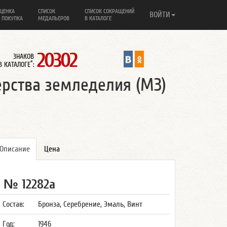
ЦЕНКА
СПИСОК
СПИСОК СОКРАЩЕНИЙ
ВОЙТИ
 ПОКУПКА
МЕДАЛЬЕРОВ
В КАТАЛОГЕ
20302
ЗНАКОВ
*
В КАТАЛОГЕ
:
рства земледелия (МЗ)
Описание
Цена
№ 12282а
Состав:
Бронза, Серебрение, Эмаль, Винт
Год:
1946