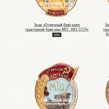
Знак «Отличный бригадир
Зн
тракторной бригады МТС. НКЗ СССР»
тра
Н
1211а