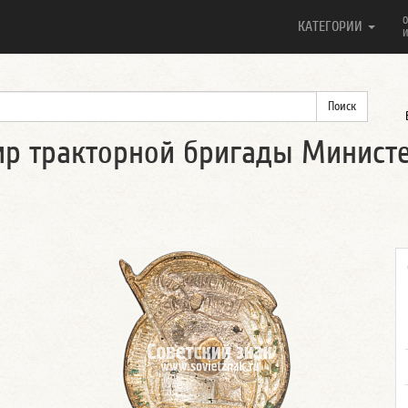
О
КАТЕГОРИИ
И
ир тракторной бригады Министе