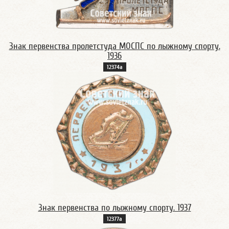
Знак первенства пролетстуда МОСПС по лыжному спорту.
1936
12374а
Знак первенства по лыжному спорту. 1937
12377а