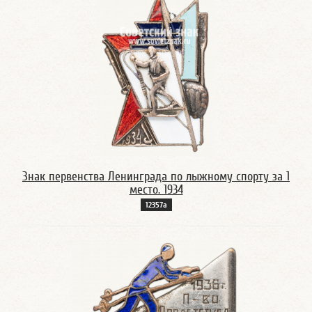
Знак первенства Ленинграда по лыжному спорту за 1
место. 1934
12357а