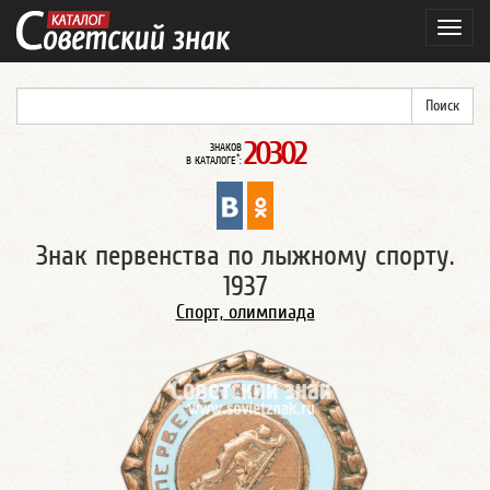
Навиг
20302
ЗНАКОВ
*
В КАТАЛОГЕ
:
Знак первенства по лыжному спорту.
1937
Спорт, олимпиада