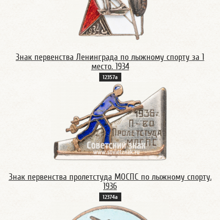
Знак первенства Ленинграда по лыжному спорту за 1
место. 1934
12357а
Знак первенства пролетстуда МОСПС по лыжному спорту.
1936
12374а