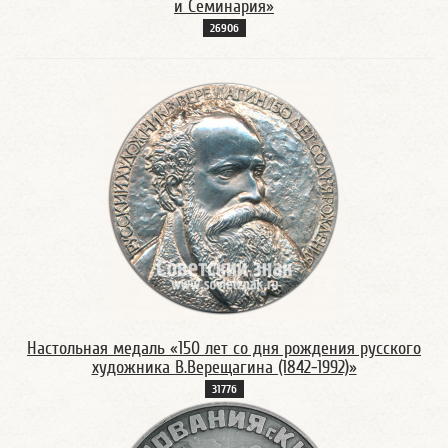
и Семинария»
2690б
Настольная медаль «150 лет со дня рождения русского
художника В.Верещагина (1842-1992)»
3177б