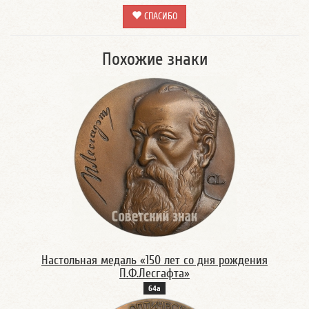
СПАСИБО
Похожие знаки
Настольная медаль «150 лет со дня рождения
П.Ф.Лесгафта»
64а