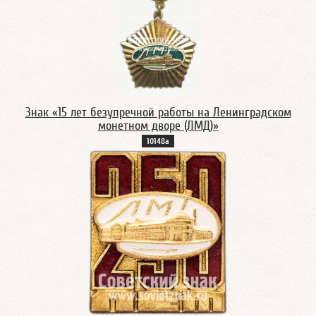
Знак «15 лет безупречной работы на Ленинградском
монетном дворе (ЛМД)»
10148а