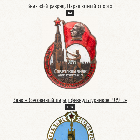
Знак «1-й разряд. Парашютный спорт»
6а
Знак «Всесоюзный парад физкультурников 1939 г.»
113б