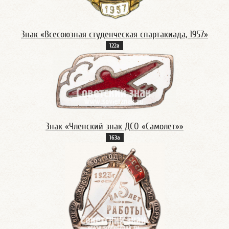
Знак «Всесоюзная студенческая спартакиада, 1957»
122а
Знак «Членский знак ДСО «Самолет»»
163а