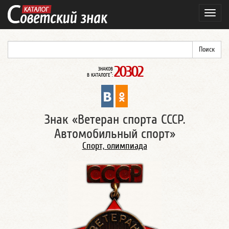
Навиг
20302
ЗНАКОВ
*
В КАТАЛОГЕ
:
Знак «Ветеран спорта СССР.
Автомобильный спорт»
Спорт, олимпиада