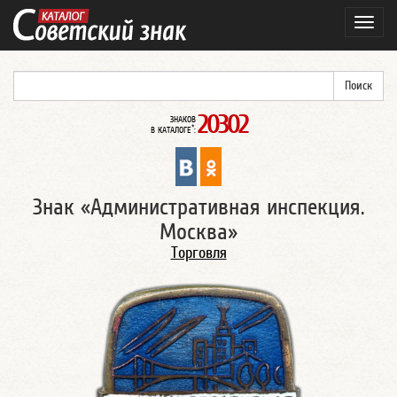
Навиг
20302
ЗНАКОВ
*
В КАТАЛОГЕ
:
Знак «Административная инспекция.
Москва»
Торговля