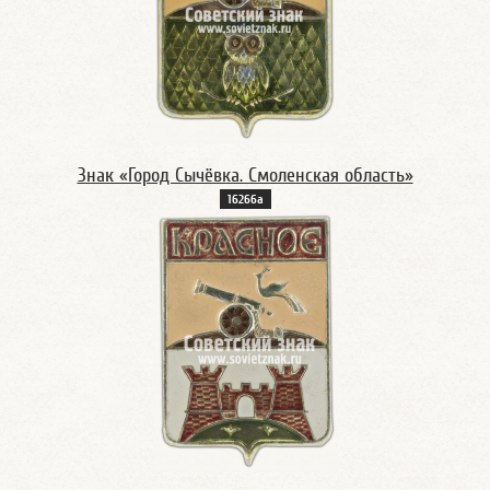
Знак «Город Сычёвка. Смоленская область»
16266а