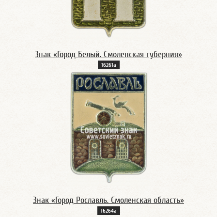
Знак «Город Белый. Смоленская губерния»
16261а
Знак «Город Рославль. Смоленская область»
16264а