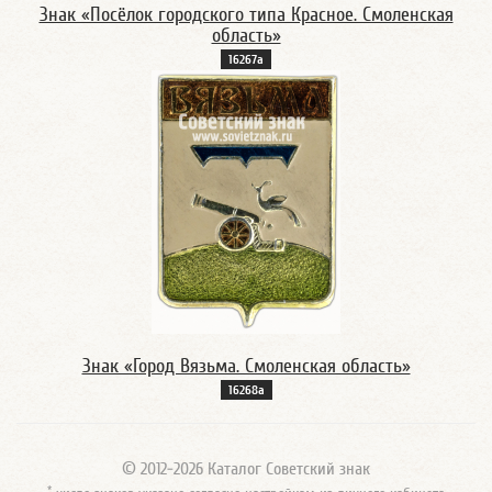
Знак «Посёлок городского типа Красное. Смоленская
область»
16267а
Знак «Город Вязьма. Смоленская область»
16268а
© 2012-2026 Каталог Советский знак
*