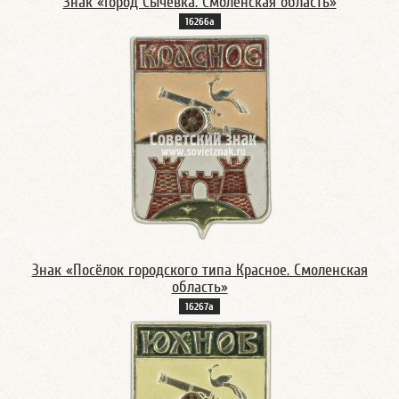
Знак «Город Сычёвка. Смоленская область»
16266а
Знак «Посёлок городского типа Красное. Смоленская
область»
16267а