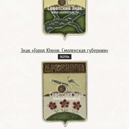
Знак «Город Юхнов. Смоленская губерния»
16259а