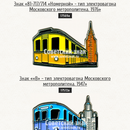
Знак «81-717/714 «Номерной» - тип электровагона
Московского метрополитена. 1976»
17569а
Знак ««В» - тип электровагона Московского
метрополитена. 1947»
17572а