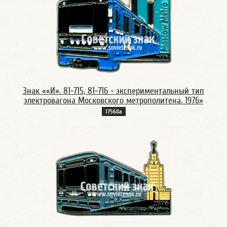
Знак ««И». 81-715, 81-716 - экспериментальный тип
электровагона Московского метрополитена. 1976»
17568а