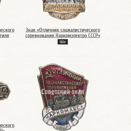
ческого
Знак «Отличник социалистического
тиля
соревнования Наркомэлектро СССР»
182е
ческого
СР»