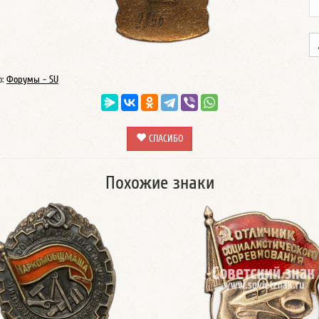
о:
Форумы - SU
СПАСИБО
Похожие знаки