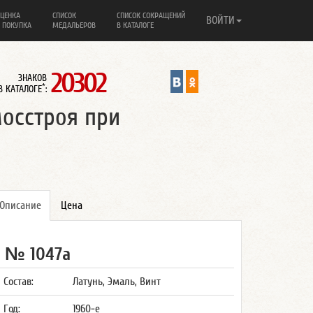
ЦЕНКА
СПИСОК
СПИСОК СОКРАЩЕНИЙ
ВОЙТИ
 ПОКУПКА
МЕДАЛЬЕРОВ
В КАТАЛОГЕ
20302
ЗНАКОВ
*
В КАТАЛОГЕ
:
мосстроя при
Описание
Цена
№ 1047а
Состав:
Латунь, Эмаль, Винт
Год:
1960-е