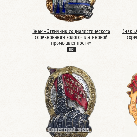
Знак «Отличник социалистического
Знак «
соревнования золото-платиновой
сор
промышленности»
18б