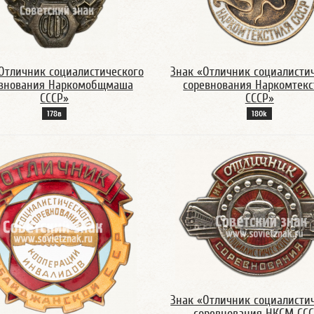
Отличник социалистического
Знак «Отличник социалисти
евнования Наркомобщмаша
соревнования Наркомтекс
СССР»
СССР»
178в
180k
Знак «Отличник социалисти
соревнования НКСМ СС