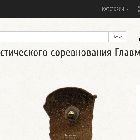
О
КАТЕГОРИИ
И
стического соревнования Глав