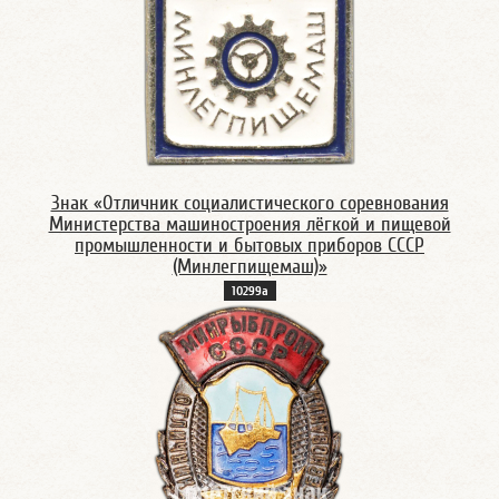
Знак «Отличник социалистического соревнования
Министерства машиностроения лёгкой и пищевой
промышленности и бытовых приборов СССР
(Минлегпищемаш)»
10299а