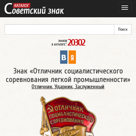
Навиг
20302
ЗНАКОВ
*
В КАТАЛОГЕ
:
Знак «Отличник социалистического
соревнования легкой промышленности»
Отличник, Ударник, Заслуженный