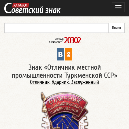
Навиг
20302
ЗНАКОВ
*
В КАТАЛОГЕ
:
Знак «Отличник местной
промышленности Туркменской ССР»
Отличник, Ударник, Заслуженный