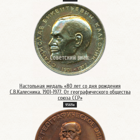
Настольная медаль «80 лет со дня рождения
С.В.Калесника. 1901-1977. От географического общества
союза ССР»
9569а