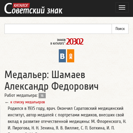
Навиг
20302
ЗНАКОВ
*
В КАТАЛОГЕ
:
Медальер: Шамаев
Александр Федорович
Работ медальера:
16
←
к списку медальеров
Родился в 1935 году, врач. Окончил Саратовский медицинский
институт, автор медалей с портретами медиков, внесших свой
вклад в развитие отечественной медицины: М. Флоренского, Н.
И. Пирогова, Н. Н. Зенина, Я. В. Виллие, С. П. Боткина, И. П.