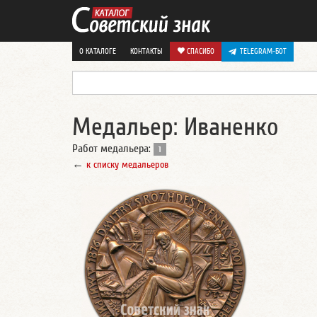
О КАТАЛОГЕ
КОНТАКТЫ
СПАСИБО
TELEGRAM-БОТ
Медальер: Иваненко
Работ медальера:
1
←
к списку медальеров