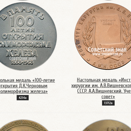
Настольная медаль «Инст
ольная медаль «100-летие
хирургии им. А.В.Вишневск
открытия Д.К.Черновым
СССР. А.А.Вишневский. Уч
полиморфизма железа»
совет»
4214а
13712а