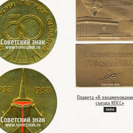
Плакета «В ознаменование
съезда КПСС»
3445б