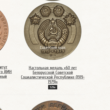
итут
Настольная медаль «60 лет
ого АМН
Белорусской Советской
еный
Социалистической Республике (1919-
1979)»
529а