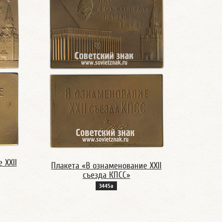
 ХХII
Плакета «В ознаменование ХХII
съезда КПСС»
3445а