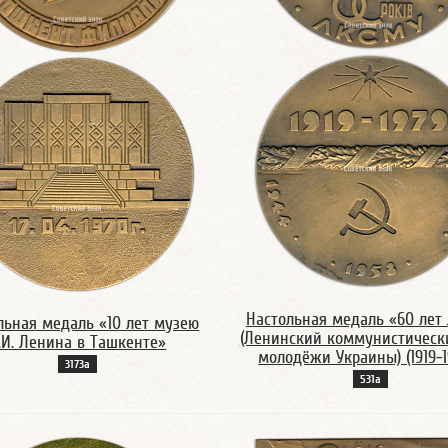
Настольная медаль «60 лет
льная медаль «10 лет музею
(Ленинский коммунистическ
.И. Ленина в Ташкенте»
молодёжи Украины) (1919-1
3173а
531а