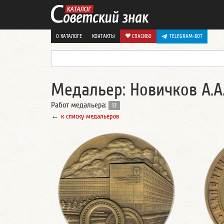
О КАТАЛОГЕ
КОНТАКТЫ
СПАСИБО
TELEGRAM-БОТ
Медальер: Новичков А.А
Работ медальера:
17
←
к списку медальеров