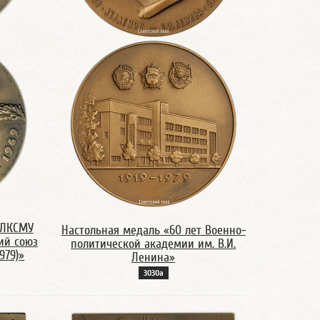
 ЛКСМУ
Настольная медаль «60 лет Военно-
ий союз
политической академии им. В.И.
979)»
Ленина»
3030а