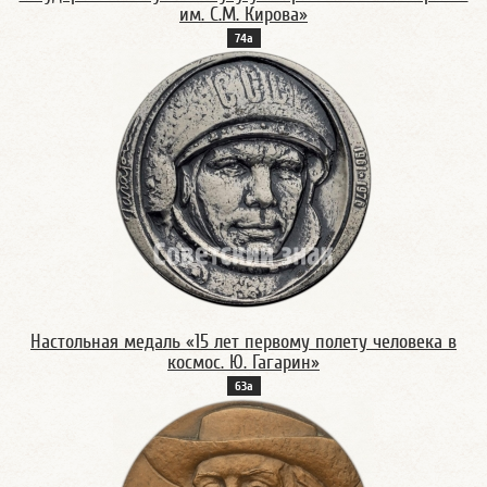
им. С.М. Кирова»
74а
Настольная медаль «15 лет первому полету человека в
космос. Ю. Гагарин»
63а