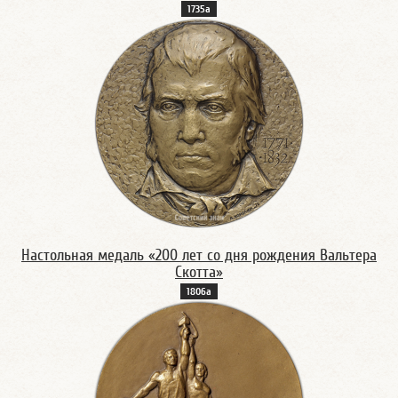
1735а
Настольная медаль «200 лет со дня рождения Вальтера
Скотта»
1806а