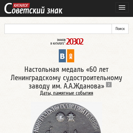
Навиг
20302
ЗНАКОВ
*
В КАТАЛОГЕ
:
Настольная медаль «60 лет
Ленинградскому судостроительному
заводу им. А.А.Жданова»
2
Даты, памятные события