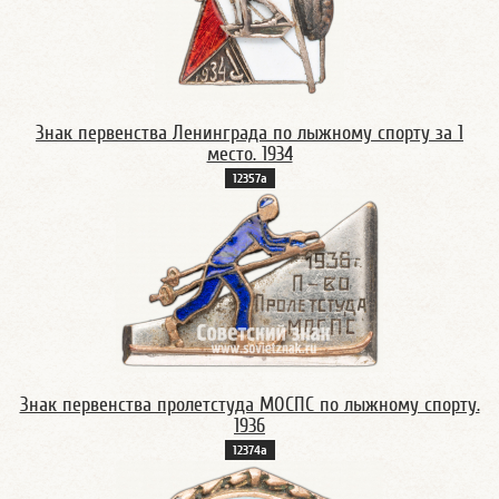
Знак первенства Ленинграда по лыжному спорту за 1
место. 1934
12357а
Знак первенства пролетстуда МОСПС по лыжному спорту.
1936
12374а