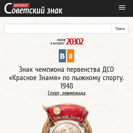
Навиг
20302
ЗНАКОВ
*
В КАТАЛОГЕ
:
Знак чемпиона первенства ДСО
«Красное Знамя» по лыжному спорту.
1948
Спорт, олимпиада