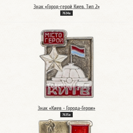
Знак «Город-герой Киев. Тип 2»
7634а
Знак «Киев - Города-Герои»
7635а