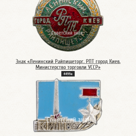
Знак «Ленинский Райпищеторг. РПТ город Киев.
Министерство торговли УССР»
4499а