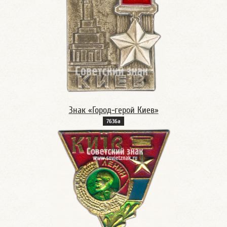
Знак «Город-герой Киев»
7636а