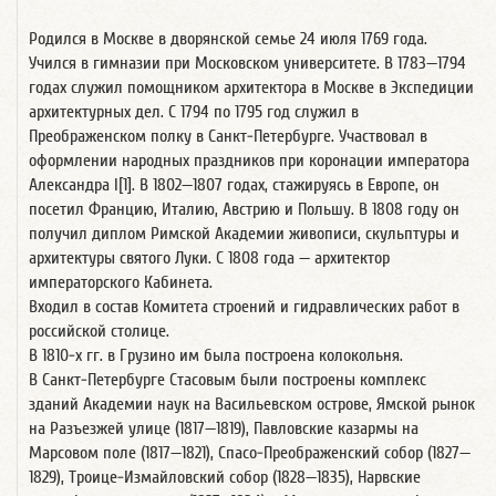
Родился в Москве в дворянской семье 24 июля 1769 года.
Учился в гимназии при Московском университете. В 1783—1794
годах служил помощником архитектора в Москве в Экспедиции
архитектурных дел. С 1794 по 1795 год служил в
Преображенском полку в Санкт-Петербурге. Участвовал в
оформлении народных праздников при коронации императора
Александра I[1]. В 1802—1807 годах, стажируясь в Европе, он
посетил Францию, Италию, Австрию и Польшу. В 1808 году он
получил диплом Римской Академии живописи, скульптуры и
архитектуры святого Луки. С 1808 года — архитектор
императорского Кабинета.
Входил в состав Комитета строений и гидравлических работ в
российской столице.
В 1810-х гг. в Грузино им была построена колокольня.
В Санкт-Петербурге Стасовым были построены комплекс
зданий Академии наук на Васильевском острове, Ямской рынок
на Разъезжей улице (1817—1819), Павловские казармы на
Марсовом поле (1817—1821), Спасо-Преображенский собор (1827—
1829), Троице-Измайловский собор (1828—1835), Нарвские