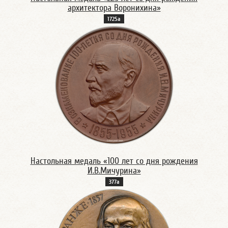
архитектора Воронихина»
1725а
Настольная медаль «100 лет со дня рождения
И.В.Мичурина»
377а