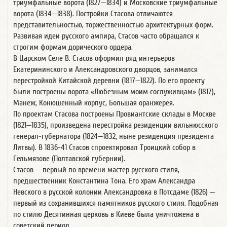
триумфальные ворота (1827—1834) и Московские триумфальные
ворота (1834—1838). Постройки Стасова отличаются
представительностью, торжественностью архитектурных форм.
Развивая идеи русского ампира, Стасов часто обращался к
строгим формам дорического ордера.
В Царском Селе В. Стасов оформил ряд интерьеров
Екатерининского и Александровского дворцов, занимался
перестройкой Китайской деревни (1817—1822). По его проекту
были построены ворота «Любезным моим сослуживцам» (1817),
Манеж, Конюшенный корпус, Большая оранжерея.
По проектам Стасова построены Провиантские склады в Москве
(1821—1835), произведена перестройка резиденции вильнюсского
генерал-губернатора (1824—1832, ныне резиденция президента
Литвы). В 1836-41 Стасов спроектировал Троицкий собор в
Гельмязове (Полтавской губернии).
Стасов — первый по времени мастер русского стиля,
предшественник Константина Тона. Его храм Александра
Невского в русской колонии Александровка в Потсдаме (1826) —
первый из сохранившихся памятников русского стиля. Подобная
по стилю Десятинная церковь в Киеве была уничтожена в
советский период.