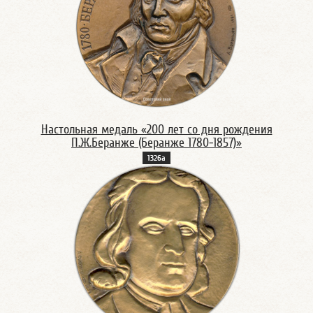
Настольная медаль «200 лет со дня рождения
П.Ж.Беранже (Беранже 1780-1857)»
1326а